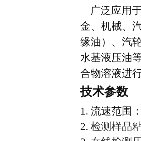
广泛应用于
金、机械、
缘油）、汽
水基液压油
合物溶液进
技术参数
1. 流速范围
检测
2.
样品粘