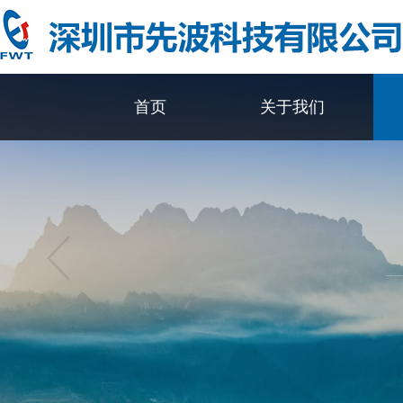
首页
关于我们