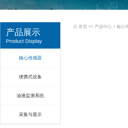

首页
>>
产品中心
>
核心
产品展示
Product Display
核心传感器
便携式设备
油液监测系统
采集与显示