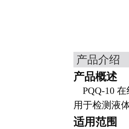
产品介绍
产品概述
PQQ-10
用于检测液
适用范围